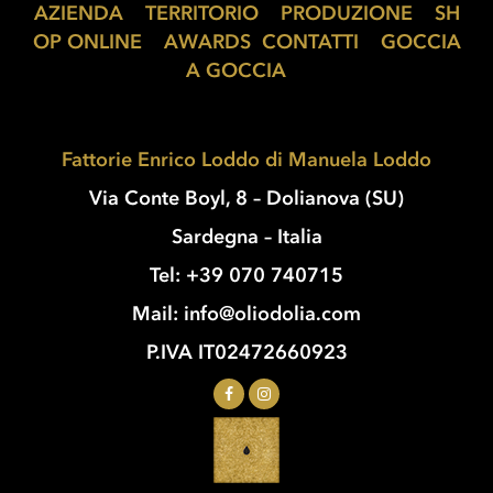
AZIENDA
essere
TERRITORIO
PRODUZIONE
SH
OP ONLINE
scelte
AWARDS
CONTATTI
GOCCIA
nella
A GOCCIA
pagina
del
prodotto
Fattorie Enrico Loddo di Manuela Loddo
Via Conte Boyl, 8 – Dolianova (SU)
Sardegna – Italia
Tel: +39 070 740715
Mail: info@oliodolia.com
P.IVA IT02472660923