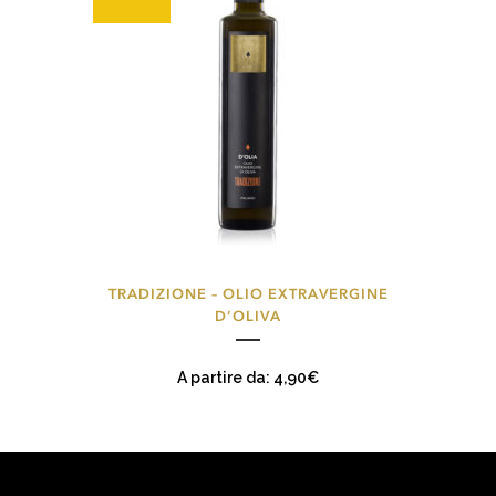
Questo
TRADIZIONE – OLIO EXTRAVERGINE
prodotto
D’OLIVA
ha
più
A partire da:
4,90
€
varianti.
Le
opzioni
possono