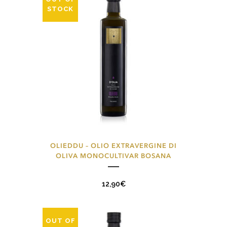
possono
STOCK
essere
scelte
nella
pagina
del
prodotto
OLIEDDU – OLIO EXTRAVERGINE DI
OLIVA MONOCULTIVAR BOSANA
12,90
€
OUT OF