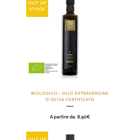
OUT OF
STOCK
Questo
BIOLOGICO – OLIO EXTRAVERGINE
prodotto
D’OLIVA CERTIFICATO
ha
più
A partire da:
8,90
€
varianti.
Le
opzioni
OUT OF